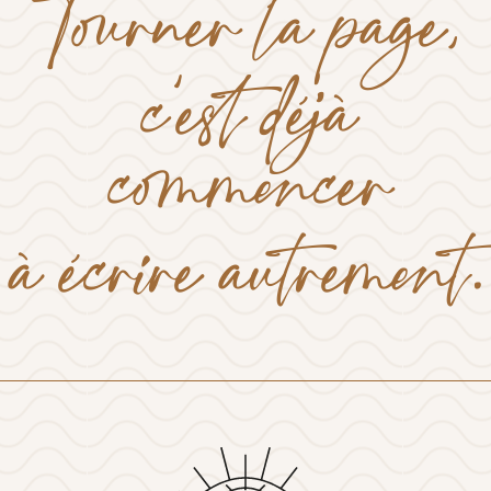
Tourner la page,
c’est déjà
commencer
à écrire autrement.