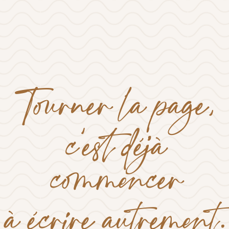
Tourner la page,
c’est déjà
commencer
à écrire autrement.