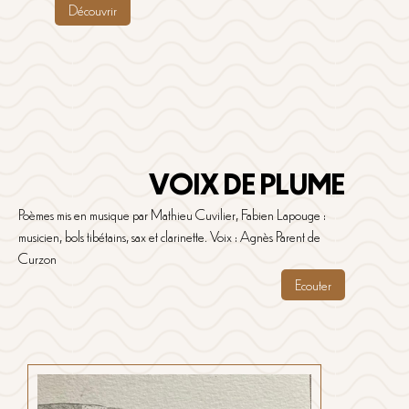
Découvrir
VOIX DE PLUME
Poèmes mis en musique par Mathieu Cuvilier, Fabien Lapouge :
musicien, bols tibétains, sax et clarinette. Voix : Agnès Parent de
Curzon
Ecouter