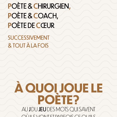
P
OÈTE &
C
HIRURGIEN
,
P
OÈTE &
C
OACH,
P
OÈTE DE
C
ŒUR
SUCCESSIVEMENT
& TOUT À LA FOIS
À QUOI JOUE LE
POÈTE?
AU
J
DU
JEU
DES MOTS QUI SAVENT
OÙ ILS VONT ET PARFOIS CE QU’ILS